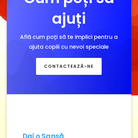
ajuți
Află cum poți să te implici pentru a
ajuta copiii cu nevoi speciale
CONTACTEAZĂ-NE
Dai o Șansă