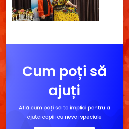
Cum poți să
ajuți
Află cum poți să te implici pentru a
ajuta copiii cu nevoi speciale