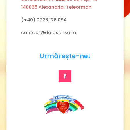
140065 Alexandria, Teleorman
(+40) 0723 128 094
contact@daiosansa.ro
Urmărește-ne!