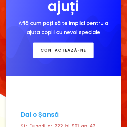
ajuți
Află cum poți să te implici pentru a
ajuta copiii cu nevoi speciale
CONTACTEAZĂ-NE
Dai o Șansă
Str. Dunarii, nr. 222, bl. 901, ap. 43