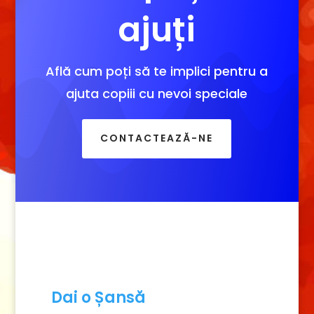
ajuți
Află cum poți să te implici pentru a
ajuta copiii cu nevoi speciale
CONTACTEAZĂ-NE
Dai o Șansă