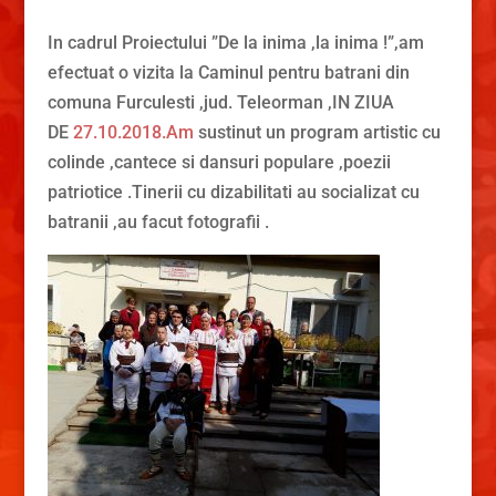
In cadrul Proiectului ”De la inima ,la inima !”,am
efectuat o vizita la Caminul pentru batrani din
comuna Furculesti ,jud. Teleorman ,IN ZIUA
DE
27.10.2018.Am
sustinut un program artistic cu
colinde ,cantece si dansuri populare ,poezii
patriotice .Tinerii cu dizabilitati au socializat cu
batranii ,au facut fotografii .